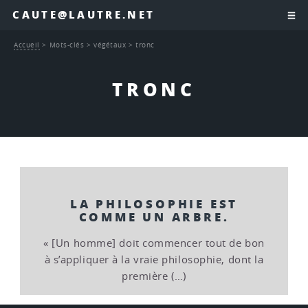
CAUTE@LAUTRE.NET
Accueil
>
Mots-clés
>
végétaux
>
tronc
TRONC
LA PHILOSOPHIE EST
COMME UN ARBRE.
« [Un homme] doit commencer tout de bon
à s’appliquer à la vraie philosophie, dont la
première (…)