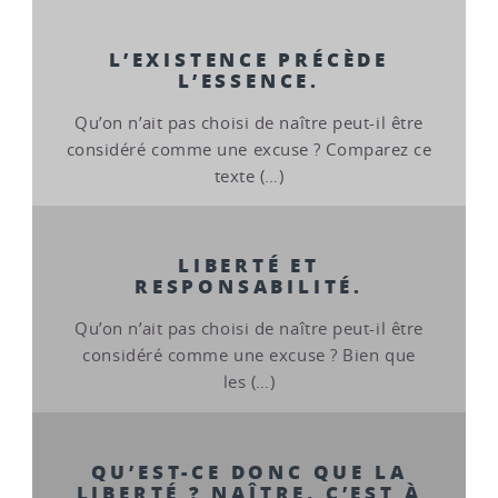
L’EXISTENCE PRÉCÈDE
L’ESSENCE.
Qu’on n’ait pas choisi de naître peut-il être
considéré comme une excuse ? Comparez ce
texte (…)
LIBERTÉ ET
RESPONSABILITÉ.
Qu’on n’ait pas choisi de naître peut-il être
considéré comme une excuse ? Bien que
les (…)
QU’EST-CE DONC QUE LA
LIBERTÉ ? NAÎTRE, C’EST À