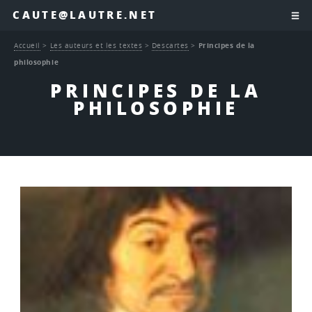
CAUTE@LAUTRE.NET
Accueil
>
Les auteurs et les textes
>
Descartes
>
Principes de la
philosophie
PRINCIPES DE LA
PHILOSOPHIE