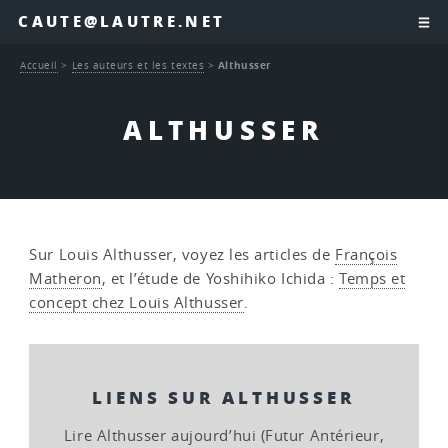
CAUTE@LAUTRE.NET
Accueil
>
Les auteurs et les textes
>
Althusser
ALTHUSSER
Sur Louis Althusser, voyez les articles de
François
Matheron
, et l’étude de Yoshihiko Ichida :
Temps et
concept chez Louis Althusser
.
LIENS SUR ALTHUSSER
Lire Althusser aujourd’hui (Futur Antérieur,