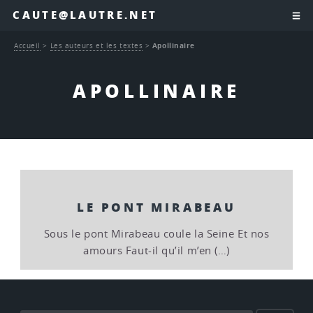
CAUTE@LAUTRE.NET
Accueil
>
Les auteurs et les textes
>
Apollinaire
APOLLINAIRE
LE PONT MIRABEAU
Sous le pont Mirabeau coule la Seine Et nos
amours Faut-il qu’il m’en (…)