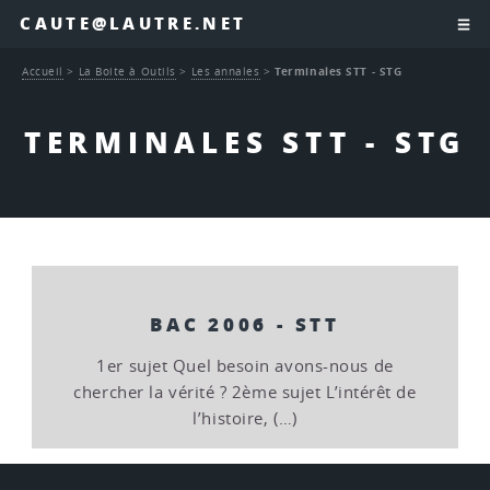
CAUTE@LAUTRE.NET
Accueil
>
La Boite à Outils
>
Les annales
>
Terminales STT - STG
TERMINALES STT - STG
BAC 2006 - STT
1er sujet Quel besoin avons-nous de
chercher la vérité ? 2ème sujet L’intérêt de
l’histoire, (…)