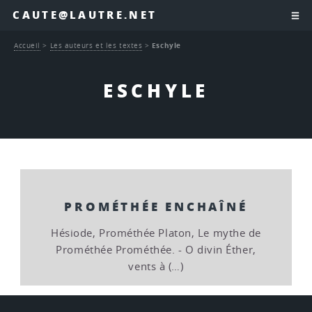
CAUTE@LAUTRE.NET
Accueil
>
Les auteurs et les textes
>
Eschyle
ESCHYLE
PROMÉTHÉE ENCHAÎNÉ
Hésiode, Prométhée Platon, Le mythe de
Prométhée Prométhée. - O divin Éther,
vents à (…)