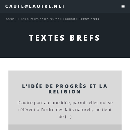
CAUTE@LAUTRE.NET
Accueil
>
Les auteurs et les textes
>
Cournot
>
Textes brefs
TEXTES BREFS
L’IDÉE DE PROGRÈS ET LA
RELIGION
D’autre part aucune idée, parmi celles qui se
réfèrent à l’ordre des faits naturels, ne tient
de (…)