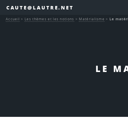
CAUTE@LAUTRE.NET
Accueil
>
Les thèmes et les notions
>
Matérialisme
>
Le matér
LE M