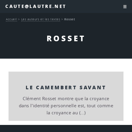
CAUTE@LAUTRE.NET
Accueil
>
Les auteurs et les textes
>
Rosset
ROSSET
LE CAMEMBERT SAVANT
Clément Rosset montre que la croyance
dans l’identité personnelle est, tout comme
la croyance au (…)