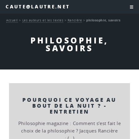
CAUTE@LAUTRE.NET
Accueil
>
Les auteurs et les textes
>
Rancière
>
philosophie, savoirs
PHILOSOPHIE,
SAVOIRS
POURQUOI CE VOYAGE AU
BOUT DE LA NUIT ? -
ENTRETIEN
Philosophie magazine : Comment s’est fait le
choix de la philosophie ? Jacques Rancière
: (…)