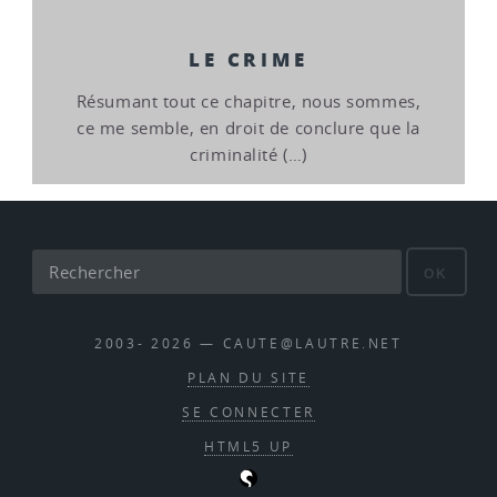
LE CRIME
Résumant tout ce chapitre, nous sommes,
ce me semble, en droit de conclure que la
criminalité (…)
OK
2003- 2026 — CAUTE@LAUTRE.NET
PLAN DU SITE
SE CONNECTER
HTML5 UP