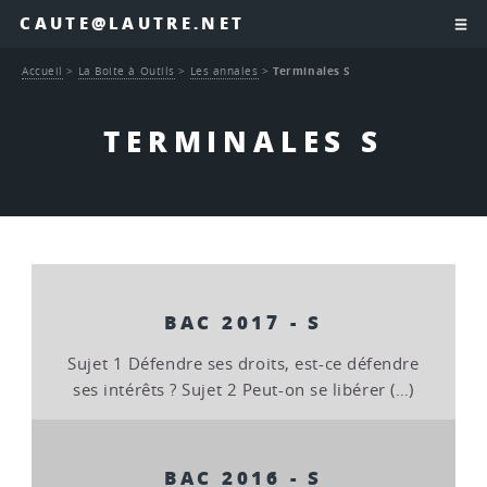
CAUTE@LAUTRE.NET
Accueil
>
La Boite à Outils
>
Les annales
>
Terminales S
TERMINALES S
BAC 2017 - S
Sujet 1 Défendre ses droits, est-ce défendre
ses intérêts ? Sujet 2 Peut-on se libérer (…)
BAC 2016 - S