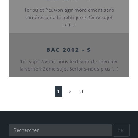
1er sujet Peut-on agir moralement sans
s’intéresser à la politique ? 2ème sujet
Le (…)
BAC 2012 - S
1er sujet Avons-nous le devoir de chercher
la vérité ? 2ème sujet Serions-nous plus (…)
1
2
3
OK