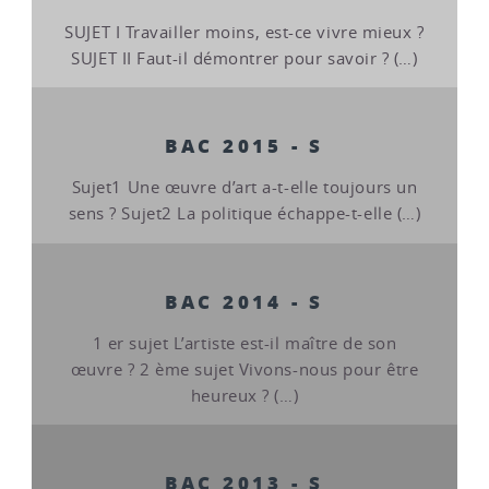
SUJET I Travailler moins, est-ce vivre mieux ?
SUJET II Faut-il démontrer pour savoir ? (…)
BAC 2015 - S
Sujet1 Une œuvre d’art a-t-elle toujours un
sens ? Sujet2 La politique échappe-t-elle (…)
BAC 2014 - S
1 er sujet L’artiste est-il maître de son
œuvre ? 2 ème sujet Vivons-nous pour être
heureux ? (…)
BAC 2013 - S