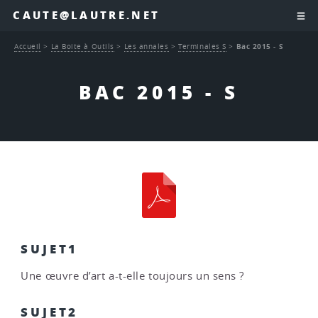
CAUTE@LAUTRE.NET
Accueil
>
La Boite à Outils
>
Les annales
>
Terminales S
>
Bac 2015 - S
BAC 2015 - S
SUJET1
Une œuvre d’art a-t-elle toujours un sens ?
SUJET2