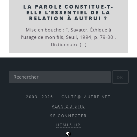
LA PAROLE CONSTITUE-T-
ELLE L’ESSENTIEL DE LA
RELATION À AUTRUI ?
Mise en bouche : F. Savater, Éthique à
l’usage de mon fils, Seuil, 1994, p. 79-80 ;
Dictionnaire (…)
OK
2003- 2026 — CAUTE@LAUTRE.NET
PLAN DU SITE
SE CONNECTER
HTML5 UP