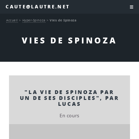
CAUTE@LAUTRE.NET
Accueil
>
Hyper-Spinoza
>
Vies de Spinoza
VIES DE SPINOZA
"LA VIE DE SPINOZA PAR
UN DE SES DISCIPLES", PAR
LUCAS
En cours