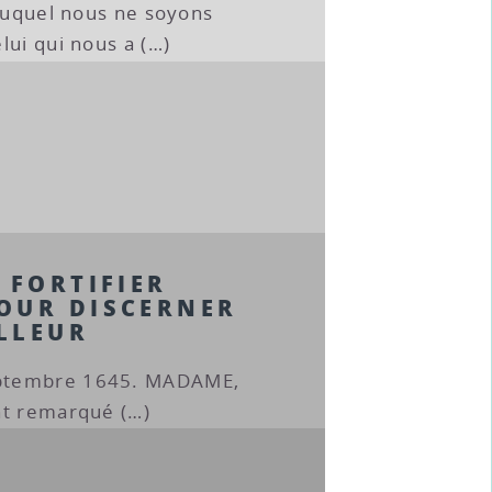
 auquel nous ne soyons
lui qui nous a (…)
 FORTIFIER
OUR DISCERNER
ILLEUR
eptembre 1645. MADAME,
nt remarqué (…)