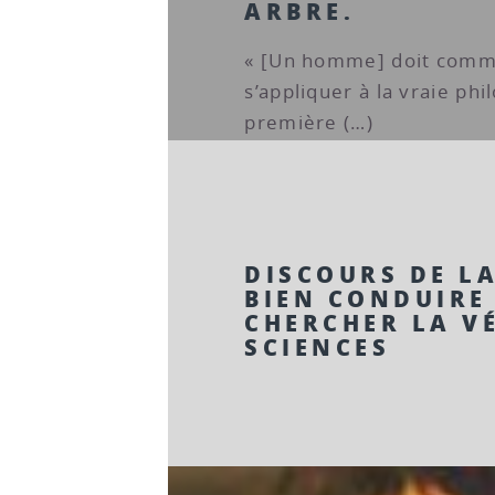
ARBRE.
« [Un homme] doit comm
s’appliquer à la vraie phi
première (…)
DISCOURS DE L
BIEN CONDUIRE
CHERCHER LA VÉ
SCIENCES