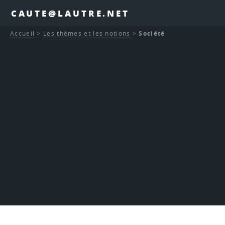
CAUTE@LAUTRE.NET
Accueil
>
Les thèmes et les notions
>
Société