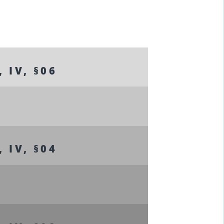
 IV, §06
 IV, §04