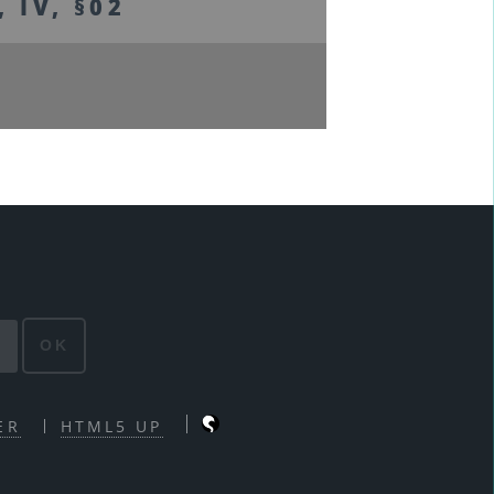
 IV, §02
OK
ER
HTML5 UP