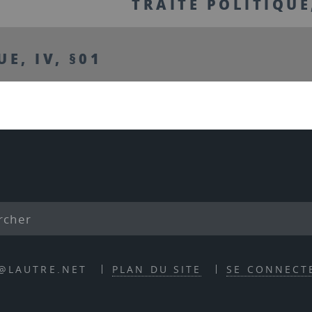
TRAITÉ POLITIQUE,
E, IV, §01
E@LAUTRE.NET
PLAN DU SITE
SE CONNECT