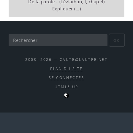
De la parole - (Léviathan, I, chap.4)
Expliquer (…)
OK
2003- 2026 — CAUTE@LAUTRE.NET
PLAN DU SITE
SE CONNECTER
HTML5 UP