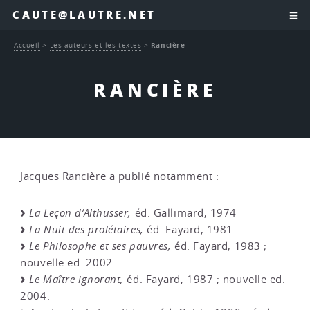
CAUTE@LAUTRE.NET
Accueil
>
Les auteurs et les textes
>
Rancière
RANCIÈRE
Jacques Rancière a publié notamment :
La Leçon d’Althusser,
éd. Gallimard, 1974
La Nuit des prolétaires,
éd. Fayard, 1981
Le Philosophe et ses pauvres,
éd. Fayard, 1983 ;
nouvelle ed. 2002.
Le Maître ignorant,
éd. Fayard, 1987 ; nouvelle ed.
2004.