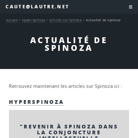
CAUTE@LAUTRE.NET
Accueil
>
Hyper-Spinoza
>
Articles sur Spinoza
>
Actualité de Spinoza
ACTUALITÉ DE
SPINOZA
Retrouvez maintenant les articles sur Spinoza ici :
HYPERSPINOZA
"REVENIR À SPINOZA DANS
LA CONJONCTURE