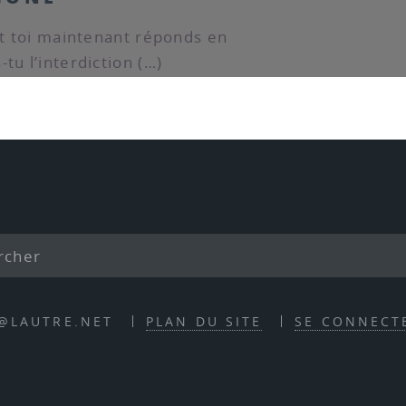
Et toi maintenant réponds en
tu l’interdiction (…)
E@LAUTRE.NET
PLAN DU SITE
SE CONNECT