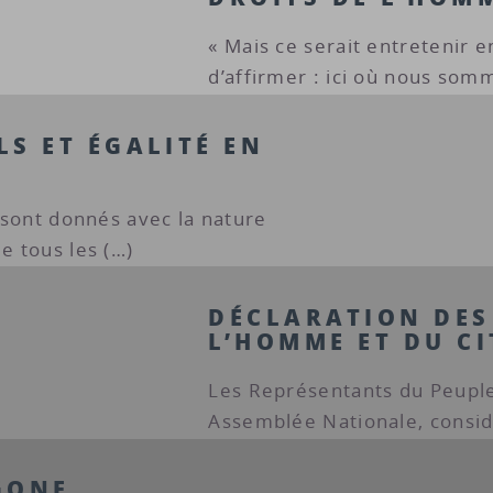
« Mais ce serait entretenir
d’affirmer : ici où nous somm
S ET ÉGALITÉ EN
s sont donnés avec la nature
e tous les (…)
DÉCLARATION DES
L’HOMME ET DU CI
Les Représentants du Peuple
Assemblée Nationale, consid
GONE