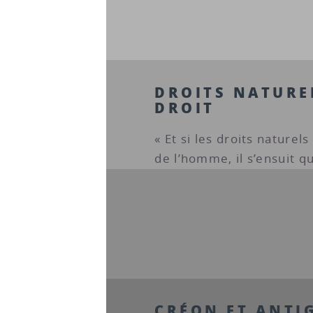
DROITS NATUREL
DROIT
« Et si les droits naturel
de l’homme, il s’ensuit qu
CRÉON ET ANTI