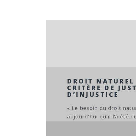
DROIT NATUREL
CRITÈRE DE JUST
D’INJUSTICE
« Le besoin du droit natu
aujourd’hui qu’il l’a été 