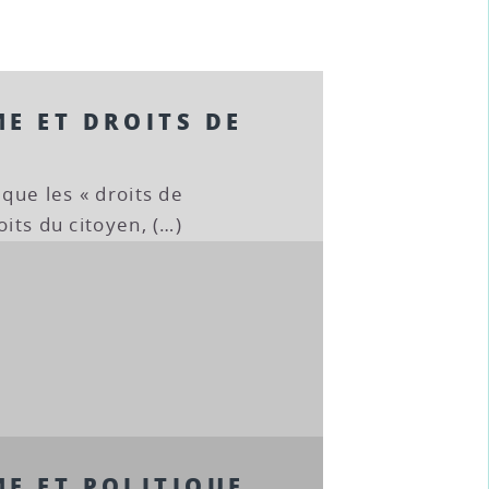
E ET DROITS DE
 que les « droits de
oits du citoyen, (…)
E ET POLITIQUE