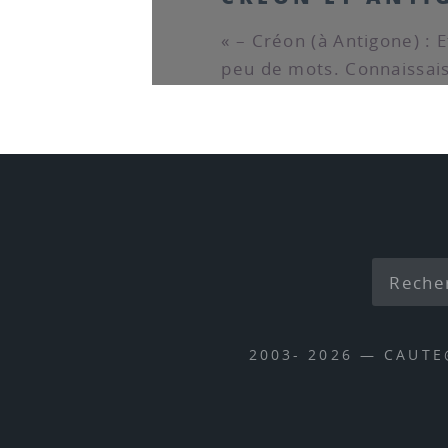
« – Créon (à Antigone) : 
peu de mots. Connaissais-
2003- 2026 — CAUT