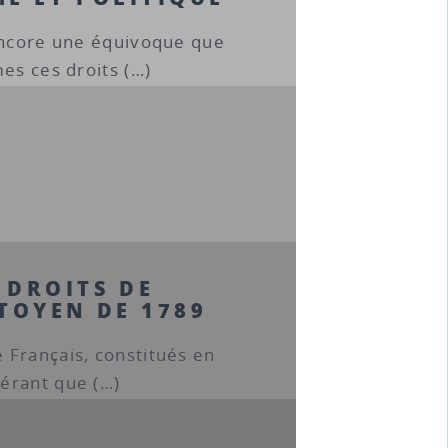
 encore une équivoque que
es ces droits (…)
 DROITS DE
TOYEN DE 1789
 Français, constitués en
érant que (…)