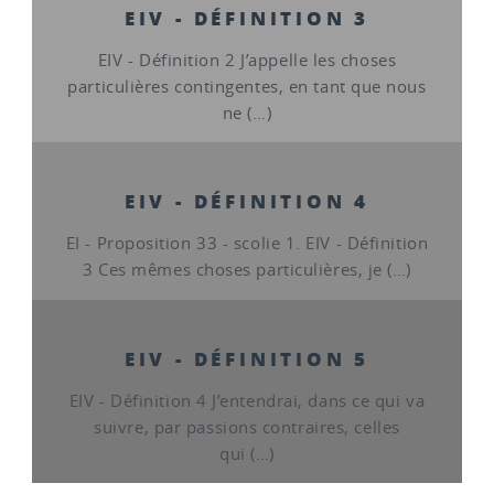
EIV - DÉFINITION 3
EIV - Définition 2 J’appelle les choses
particulières contingentes, en tant que nous
ne (…)
EIV - DÉFINITION 4
EI - Proposition 33 - scolie 1. EIV - Définition
3 Ces mêmes choses particulières, je (…)
EIV - DÉFINITION 5
EIV - Définition 4 J’entendrai, dans ce qui va
suivre, par passions contraires, celles
qui (…)