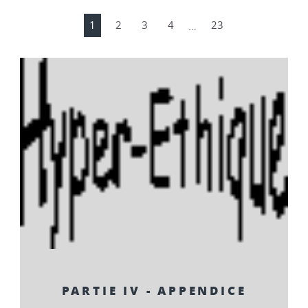
1
2
3
4
…
23
PARTIE IV - APPENDICE