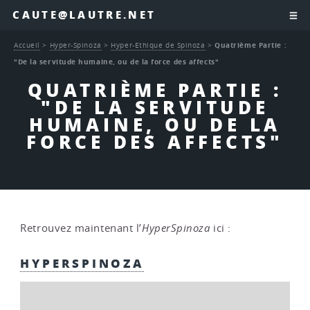
CAUTE@LAUTRE.NET
Accueil
>
Hyper-Spinoza
>
Hyper-Ethique de Spinoza
>
Quatrième Partie :
"De la servitude humaine, ou de la force des affects"
QUATRIÈME PARTIE :
"DE LA SERVITUDE
HUMAINE, OU DE LA
FORCE DES AFFECTS"
Retrouvez maintenant l’
HyperSpinoza
ici :
HYPERSPINOZA