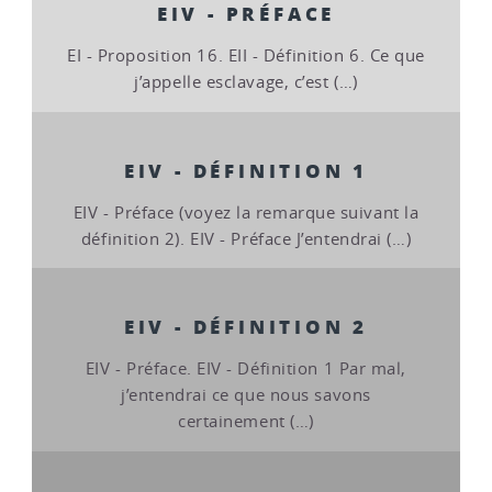
EIV - PRÉFACE
EI - Proposition 16. EII - Définition 6. Ce que
j’appelle esclavage, c’est (…)
EIV - DÉFINITION 1
EIV - Préface (voyez la remarque suivant la
définition 2). EIV - Préface J’entendrai (…)
EIV - DÉFINITION 2
EIV - Préface. EIV - Définition 1 Par mal,
j’entendrai ce que nous savons
certainement (…)