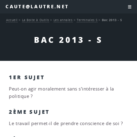
CAUTE@LAUTRE.NET
Accueil
>
La Boite à Outils
>
Les annales
>
Terminales S
>
Bac 2013 - S
BAC 2013 - S
1ER SUJET
Peut-on agir moralement sans s’intéresser à la
politique ?
2ÈME SUJET
Le travail permet-il de prendre conscience de soi ?