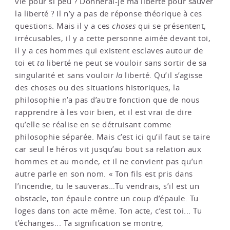
vie pour si peu ? Donnerai-je ma liberté pour sauver
la liberté ? Il n’y a pas de réponse théorique à ces
questions. Mais il y a ces
choses
qui se présentent,
irrécusables, il y a cette personne aimée devant toi,
il y a ces hommes qui existent esclaves autour de
toi et
ta
liberté ne peut se vouloir sans sortir de sa
singularité et sans vouloir
la
liberté. Qu’il s’agisse
des choses ou des situations historiques, la
philosophie n’a pas d’autre fonction que de nous
rapprendre à les voir bien, et il est vrai de dire
qu’elle se réalise en se détruisant comme
philosophie séparée. Mais c’est ici qu’il faut se taire
car seul le héros vit jusqu’au bout sa relation aux
hommes et au monde, et il ne convient pas qu’un
autre parle en son nom. « Ton fils est pris dans
l’incendie, tu le sauveras…Tu vendrais, s’il est un
obstacle, ton épaule contre un coup d’épaule. Tu
loges dans ton acte même. Ton acte, c’est toi... Tu
t’échanges... Ta signification se montre,