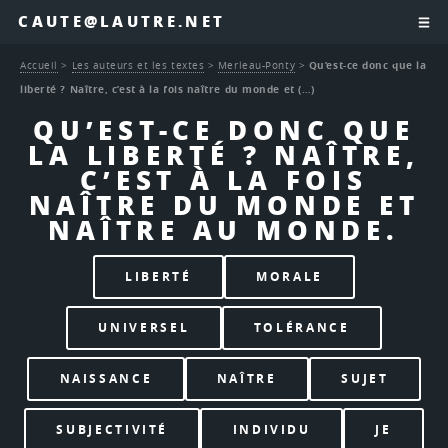
CAUTE@LAUTRE.NET
Accueil
>
Les auteurs et les textes
>
Merleau-Ponty
>
Qu’est-ce donc que la
liberté ? Naître, c’est à la fois naître du monde et (…)
QU’EST-CE DONC QUE
LA LIBERTÉ ? NAÎTRE,
C’EST À LA FOIS
NAÎTRE DU MONDE ET
NAÎTRE AU MONDE.
LIBERTÉ
MORALE
UNIVERSEL
TOLÉRANCE
NAISSANCE
NAÎTRE
SUJET
SUBJECTIVITÉ
INDIVIDU
JE