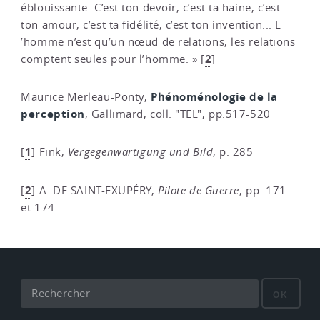
éblouissante. C’est ton devoir, c’est ta haine, c’est
ton amour, c’est ta fidélité, c’est ton invention... L
’homme n’est qu’un nœud de relations, les relations
2
comptent seules pour l’homme. »
[
]
Phénoménologie de la
Maurice Merleau-Ponty,
perception
, Gallimard, coll. "TEL", pp.517-520
1
[
]
Fink,
Vergegenwärtigung und Bild
, p. 285
2
[
]
A. DE SAINT-EXUPÉRY,
Pilote de Guerre
, pp. 171
et 174.
OK