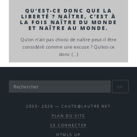
QU’EST-CE DONC QUE LA
LIBERTÉ ? NAÎTRE, C’EST À
LA FOIS NAÎTRE DU MONDE
ET NAÎTRE AU MONDE.
Qu’on n’ait pas choisi de naître peut-il être
considéré comme une excuse ? Qu’est-ce
donc (…)
OK
2003- 2026 — CAUTE@LAUTRE.NET
PLAN DU SITE
SE CONNECTER
HTML5 UP