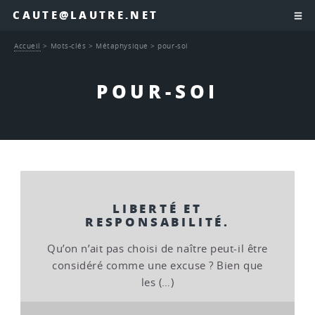
CAUTE@LAUTRE.NET
Accueil
>
Mots-clés
>
Métaphysique
>
pour-soi
POUR-SOI
LIBERTÉ ET
RESPONSABILITÉ.
Qu’on n’ait pas choisi de naître peut-il être
considéré comme une excuse ? Bien que
les (…)