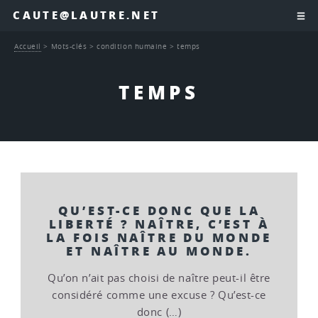
CAUTE@LAUTRE.NET
Accueil
>
Mots-clés
>
condition humaine
>
temps
TEMPS
QU’EST-CE DONC QUE LA
LIBERTÉ ? NAÎTRE, C’EST À
LA FOIS NAÎTRE DU MONDE
ET NAÎTRE AU MONDE.
Qu’on n’ait pas choisi de naître peut-il être
considéré comme une excuse ? Qu’est-ce
donc (…)