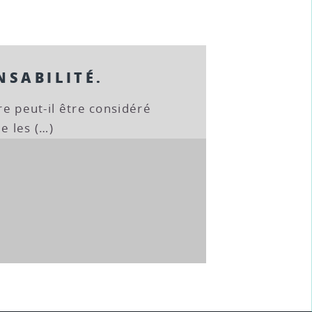
NSABILITÉ.
tre peut-il être considéré
e les (…)