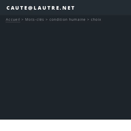
CAUTE@LAUTRE.NET
Accueil
>
Mots-clés
>
condition humaine
>
choix