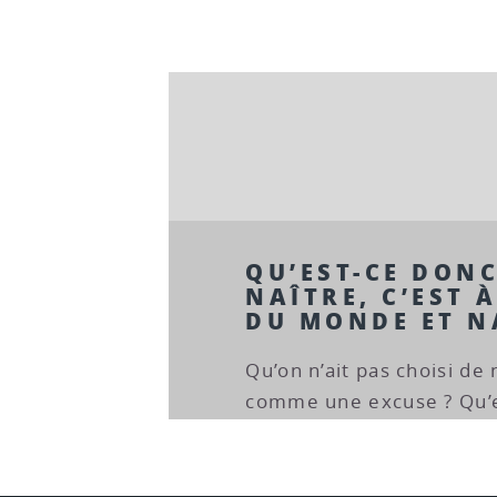
QU’EST-CE DONC
NAÎTRE, C’EST 
DU MONDE ET N
Qu’on n’ait pas choisi de 
comme une excuse ? Qu’e