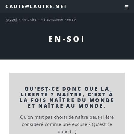
CAUTE@LAUTRE.NET
Accueil
>
Mots-clés
>
Métaphysique
>
en-soi
EN-SOI
QU’EST-CE DONC QUE LA
LIBERTÉ ? NAÎTRE, C’EST À
LA FOIS NAÎTRE DU MONDE
ET NAÎTRE AU MONDE.
Qu’on n’ait pas choisi de naître peut-il être
considéré comme une excuse ? Qu’est-ce
donc (…)