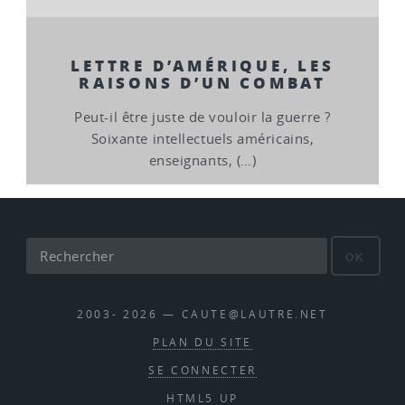
LETTRE D’AMÉRIQUE, LES
RAISONS D’UN COMBAT
Peut-il être juste de vouloir la guerre ?
Soixante intellectuels américains,
enseignants, (…)
OK
2003- 2026 — CAUTE@LAUTRE.NET
PLAN DU SITE
SE CONNECTER
HTML5 UP