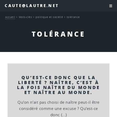
CAUTE@LAUTRE.NET
Accueil
>
Mots-clés
>
politique et société
>
tolérance
TOLÉRANCE
QU’EST-CE DONC QUE LA
LIBERTÉ ? NAÎTRE, C’EST À
LA FOIS NAÎTRE DU MONDE
ET NAÎTRE AU MONDE.
Qu’on n’ait pas choisi de naître peut-il être
considéré comme une excuse ? Qu’est-ce
donc (…)