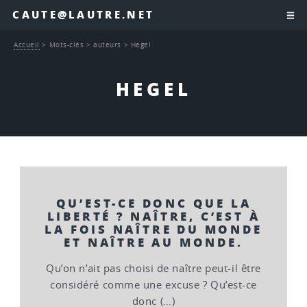
CAUTE@LAUTRE.NET
Accueil
>
Mots-clés
>
auteurs
>
Hegel
HEGEL
QU’EST-CE DONC QUE LA
LIBERTÉ ? NAÎTRE, C’EST À
LA FOIS NAÎTRE DU MONDE
ET NAÎTRE AU MONDE.
Qu’on n’ait pas choisi de naître peut-il être
considéré comme une excuse ? Qu’est-ce
donc (…)