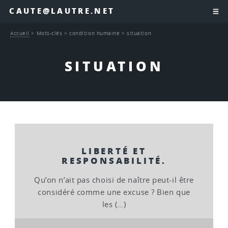
CAUTE@LAUTRE.NET
Accueil
>
Mots-clés
>
condition humaine
>
situation
SITUATION
LIBERTÉ ET
RESPONSABILITÉ.
Qu’on n’ait pas choisi de naître peut-il être
considéré comme une excuse ? Bien que
les (…)