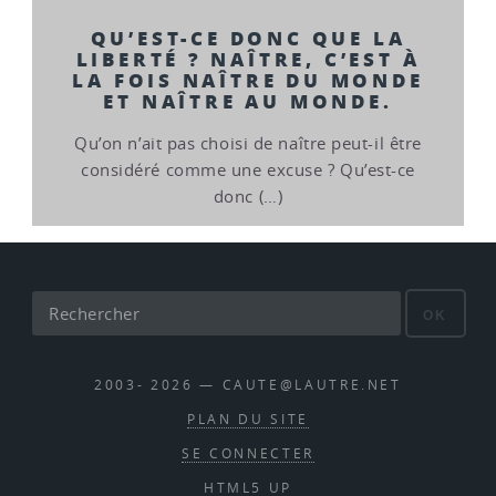
QU’EST-CE DONC QUE LA
LIBERTÉ ? NAÎTRE, C’EST À
LA FOIS NAÎTRE DU MONDE
ET NAÎTRE AU MONDE.
Qu’on n’ait pas choisi de naître peut-il être
considéré comme une excuse ? Qu’est-ce
donc (…)
OK
2003- 2026 — CAUTE@LAUTRE.NET
PLAN DU SITE
SE CONNECTER
HTML5 UP