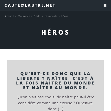
CAUTE@LAUTRE.NET
Accueil
>
Mots-clés
>
éthique et morale
>
héros
HÉROS
QU’EST-CE DONC QUE LA
LIBERTÉ ? NAÎTRE, C’EST À
LA FOIS NAÎTRE DU MONDE
ET NAÎTRE AU MONDE.
Qu’on n’ait pas choisi de naître peut-il être
considéré comme une excuse ? Qu’est-ce
donc (…)