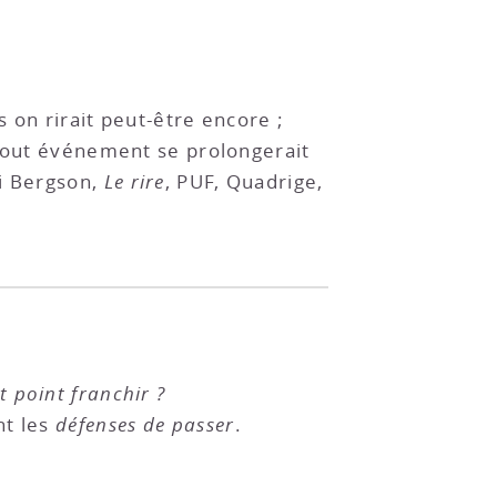
 on rirait peut-être encore ;
 tout événement se prolongerait
ri Bergson,
Le rire
, PUF, Quadrige,
nt point franchir ?
nt les
défenses de passer
.