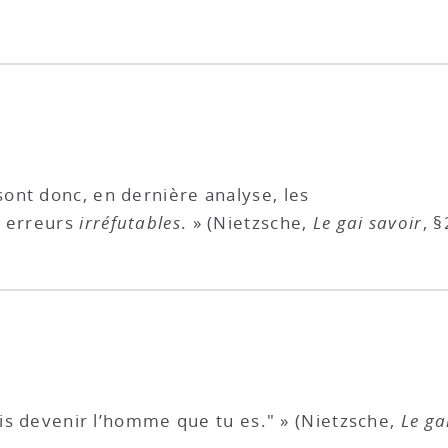
sont donc, en dernière analyse, les
s erreurs
irréfutables
. » (Nietzsche,
Le gai savoir
, 
ois devenir l’homme que tu es." » (Nietzsche,
Le ga