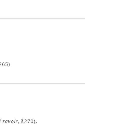
§265)
i savoir
, §270).