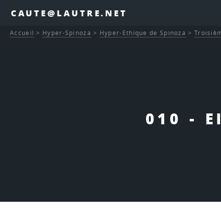
CAUTE@LAUTRE.NET
Accueil
>
Hyper-Spinoza
>
Hyper-Ethique de Spinoza
>
Troisièm
010 - E