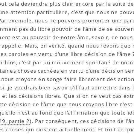
t cela deviendra plus clair encore par la suite de
ne attention particulière, c’est que nous ne pouvo
. Par exemple, nous ne pouvons prononcer une paro
mment pas du libre pouvoir de l’âme de se souveni
ent est au pouvoir de notre âme, savoir, de nous 
appelle. Mais, en vérité, quand nous rêvons que 
s paroles en vertu d’une libre décision de l’âme
parlons, c’est par un mouvement spontané de notr
aines choses cachées en vertu d’une décision semb
n nous croyons en songe faire librement des action
insi, je voudrais bien savoir s’il faut admettre dan
 et les décisions libres. Que si on ne veut pas extr
e décision de l’âme que nous croyons libre n’est
u’elle n’est au fond que l’affirmation que toute i
49, partie 2
). Par conséquent, ces décisions de l’â
 choses qui existent actuellement. Et tout ce que 