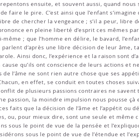
s repentons ensuite, et souvent aussi, quand nou
de faire le pire. C’est ainsi que l’enfant s’imagine 
oit libre de chercher la vengeance ; s’il a peur, libre
prononce en pleine liberté d’esprit ces mêmes paro
ui-même ; que l’homme en délire, le bavard, l’enfa
parlent d’après une libre décision de leur âme, tan
arole. Ainsi donc, l’expérience et la raison sont d’
cause qu’ils ont conscience de leurs actions et ne
 de l’âme ne sont rien autre chose que ses appétit
Chacun, en effet, se conduit en toutes choses suiva
conflit de plusieurs passions contraires ne savent t
e passion, la moindre impulsion nous pousse çà et
 ces faits que la décision de l’âme et l’appétit ou 
s, ou, pour mieux dire, sont une seule et même 
s sous le point de vue de la pensée et l’expliquon
idérons sous le point de vue de l’étendue et l’exp