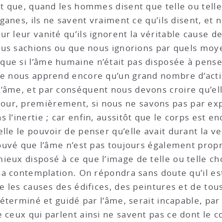
it que, quand les hommes disent que telle ou telle
rganes, ils ne savent vraiment ce qu’ils disent, et
r leur vanité qu’ils ignorent la véritable cause de
 nous sachions ou que nous ignorions par quels moy
ue si l’âme humaine n’était pas disposée à penser
ce nous apprend encore qu’un grand nombre d’acti
’âme, et par conséquent nous devons croire qu’el
ur, premièrement, si nous ne savons pas par exp
 l’inertie ; car enfin, aussitôt que le corps est e
le le pouvoir de penser qu’elle avait durant la veil
prouvé que l’âme n’est pas toujours également pro
eux disposé à ce que l’image de telle ou telle cho
e sa contemplation. On répondra sans doute qu’il e
le les causes des édifices, des peintures et de tou
 déterminé et guidé par l’âme, serait incapable, pa
 ceux qui parlent ainsi ne savent pas ce dont le co