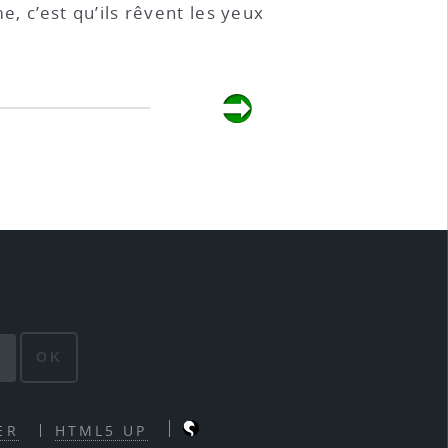
e, c’est qu’ils rêvent les yeux
OK
ER
HTML5 UP