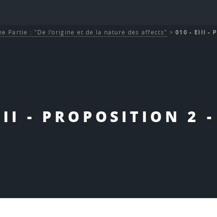
e Partie : "De l’origine et de la nature des affects"
>
010 - EIII - 
III - PROPOSITION 2 