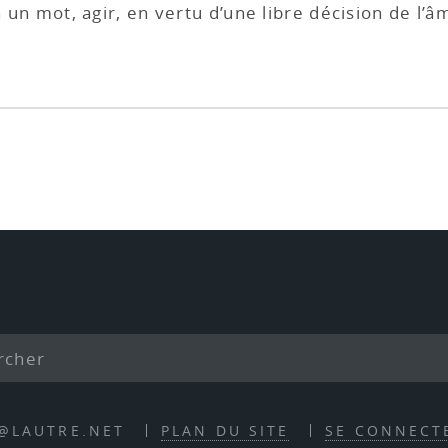
n un mot, agir, en vertu d’une libre décision de l’âm
E@LAUTRE.NET
PLAN DU SITE
SE CONNECT