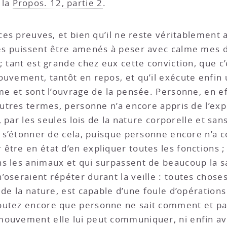
 la
Propos. 12, partie 2
.
 ces preuves, et bien qu’il ne reste véritablement
mes puissent être amenés à peser avec calme mes 
; tant est grande chez eux cette conviction, que c’
ouvement, tantôt en repos, et qu’il exécute enfi
âme et sont l’ouvrage de la pensée. Personne, en e
’autres termes, personne n’a encore appris de l’ex
e, par les seules lois de la nature corporelle et s
nt s’étonner de cela, puisque personne encore n’
être en état d’en expliquer toutes les fonctions ;
ns les animaux et qui surpassent de beaucoup la 
’oseraient répéter durant la veille : toutes chose
 de la nature, est capable d’une foule d’opérations
outez encore que personne ne sait comment et pa
ouvement elle lui peut communiquer, ni enfin avec