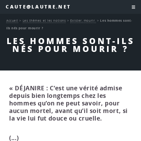
CAUTE@LAUTRE.NET
Accueil
>
Les thèmes et les notions
>
Exister, mourir.
>
Les hommes sont-
ils nés pour mourir ?
LES HOMMES SONT-ILS
NÉS POUR MOURIR ?
« DÉJANIRE : C’est une vérité admise
depuis bien longtemps chez les
hommes qu’on ne peut savoir, pour
aucun mortel, avant qu’il soit mort, si
la vie lui fut douce ou cruelle.
(...)