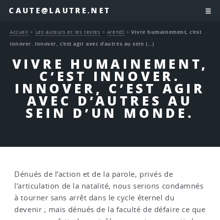
CAUTE@LAUTRE.NET
Accueil
>
Les auteurs et les textes
>
Arendt
>
Vivre humainement, c’est
innover. Innover, c’est agir avec d’autres au sein (…)
VIVRE HUMAINEMENT,
C’EST INNOVER.
INNOVER, C’EST AGIR
AVEC D’AUTRES AU
SEIN D’UN MONDE.
Dénués de l’action et de la parole, privés de
l’articulation de la natalité, nous serions condamnés
à tourner sans arrêt dans le cycle éternel du
devenir ; mais dénués de la faculté de défaire ce que