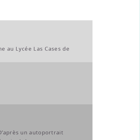
gne au Lycée Las Cases de
D’après un autoportrait