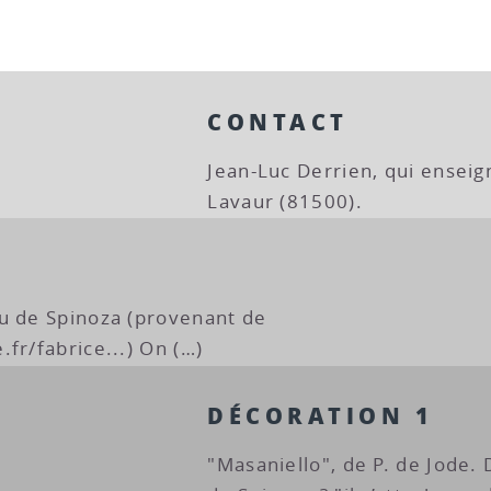
CONTACT
Jean-Luc Derrien, qui ensei
Lavaur (81500).
u de Spinoza (provenant de
fr/fabrice...) On (…)
DÉCORATION 1
"Masaniello", de P. de Jode. 