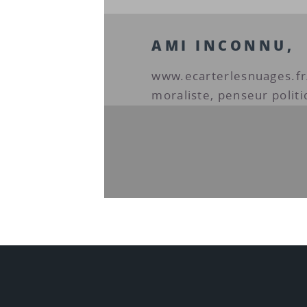
AMI INCONNU,
www.ecarterlesnuages.fr
moraliste, penseur politi