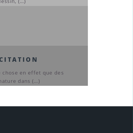
dessin, (…)
 CITATION
e chose en effet que des
 nature dans (…)