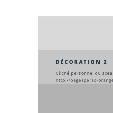
DÉCORATION 2
Cliché personnel du scea
http://pagesperso-orange.