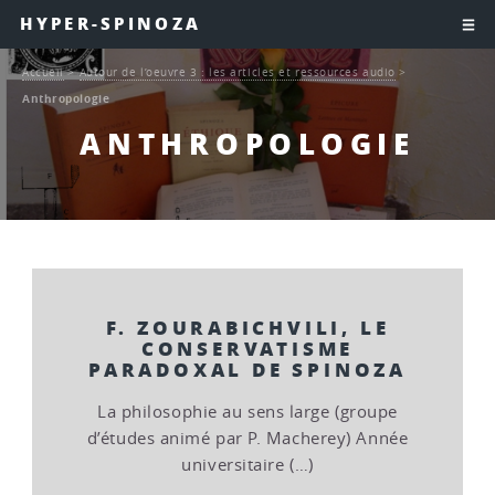
HYPER-SPINOZA
Accueil
>
Autour de l’oeuvre 3 : les articles et ressources audio
>
Anthropologie
ANTHROPOLOGIE
F. ZOURABICHVILI, LE
CONSERVATISME
PARADOXAL DE SPINOZA
La philosophie au sens large (groupe
d’études animé par P. Macherey) Année
universitaire (…)