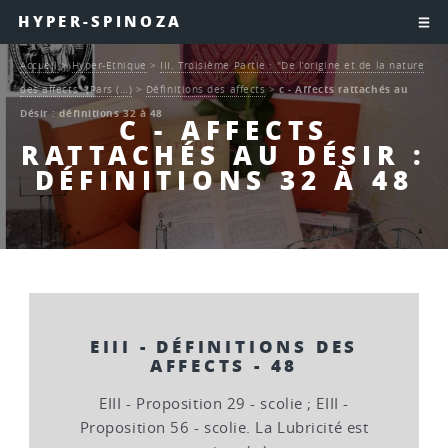
HYPER-SPINOZA
Accueil
>
Hyper-Ethique
>
III. Troisième Partie : "De l’origine et de la nature
des affects" (Pars (…)
>
Définitions des affects
>
c - Affects rattachés au
Désir : définitions 32 à 48
C - AFFECTS
RATTACHÉS AU DÉSIR :
DÉFINITIONS 32 À 48
EIII - DÉFINITIONS DES
AFFECTS - 48
EIII - Proposition 29 - scolie ; EIII -
Proposition 56 - scolie. La Lubricité est