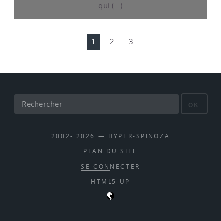
qui (…)
1
2
3
OK
2002- 2026 — HYPER-SPINOZA
PLAN DU SITE
SE CONNECTER
HTML5 UP