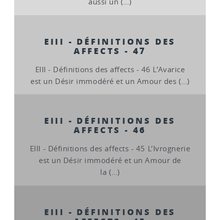
aussi un (…)
EIII - DÉFINITIONS DES
AFFECTS - 47
EIII - Définitions des affects - 46 L’Avarice
est un Désir immodéré et un Amour des (…)
EIII - DÉFINITIONS DES
AFFECTS - 46
EIII - Définitions des affects - 45 L’Ivrognerie
est un Désir immodéré et un Amour de
la (…)
EIII - DÉFINITIONS DES