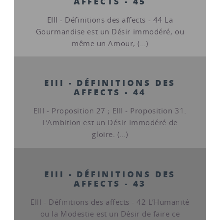
AFFECTS - 45
EIII - Définitions des affects - 44 La
Gourmandise est un Désir immodéré, ou
même un Amour, (…)
EIII - DÉFINITIONS DES
AFFECTS - 44
EIII - Proposition 27 ; EIII - Proposition 31.
L’Ambition est un Désir immodéré de
gloire. (…)
EIII - DÉFINITIONS DES
AFFECTS - 43
EIII - Définitions des affects - 42 L’Humanité
ou la Modestie est un Désir de faire ce