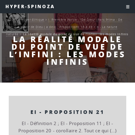
HYPER-SPINOZA
Accueil
>
Hyper-Ethique
>
I. Première Partie : "De Dieu" (Pars Prima : De
Deo)
>
A partir de Dieu ( a deo) : Propositions 16 à 36
>
b - La nature
naturée
>
La réalité modale du point de vue de l’infini : les modes infinis
LA RÉALITÉ MODALE
DU POINT DE VUE DE
L’INFINI : LES MODES
INFINIS
EI - PROPOSITION 21
EI - Définition 2 ; EI - Proposition 11 ; EI -
Proposition 20 - corollaire 2. Tout ce qui (…)