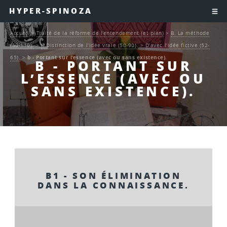
HYPER-SPINOZA
Accueil
>
Traité de la réforme de l’entendement (et plan)
>
B. La méthode
(50-110).
>
I. Distinction de l’idée vraie (50-90).
>
D’avec l’idée fictive (52-
65).
>
b - Portant sur l’essence (avec ou sans existence).
B - PORTANT SUR
L’ESSENCE (AVEC OU
SANS EXISTENCE).
B1 - SON ÉLIMINATION
DANS LA CONNAISSANCE.