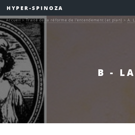
HYPER-SPINOZA
Accueil
>
Traité de la réforme de l’entendement (et plan)
>
A. 
B - L