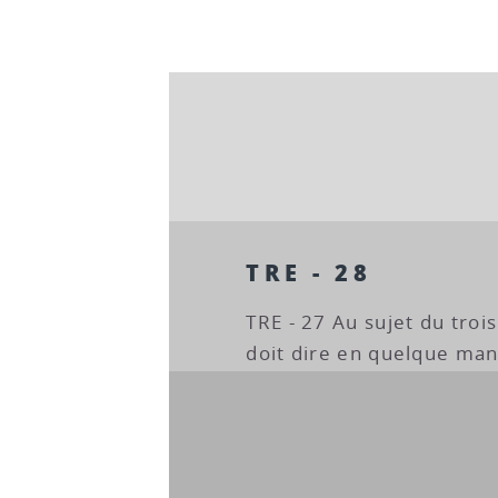
TRE - 28
TRE - 27 Au sujet du tro
doit dire en quelque mani