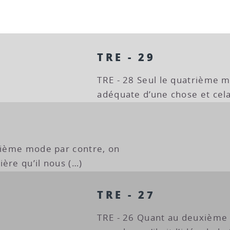
TRE - 29
TRE - 28 Seul le quatrième m
adéquate d’une chose et cela
isième mode par contre, on
ère qu’il nous (…)
TRE - 27
TRE - 26 Quant au deuxième 