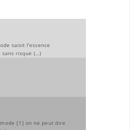
ode saisit l’essence
 sans risque (…)
mode [1] on ne peut dire