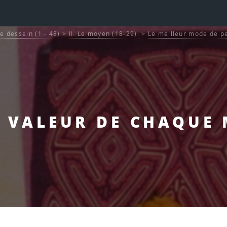
Le dessein (1 - 48)
>
II. Le moyen (18-29).
>
Le meilleur mode de pe
A VALEUR DE CHAQUE