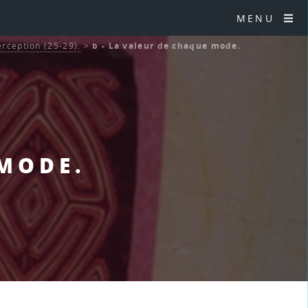
MENU
rception (25-29).
>
b - La valeur de chaque mode.
 MODE.