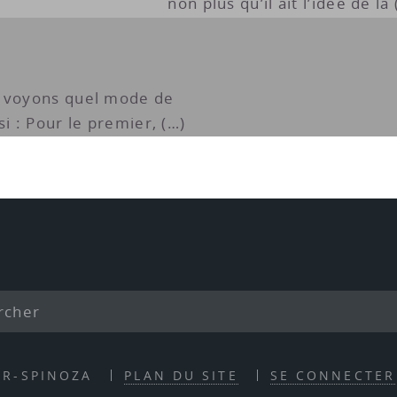
non plus qu’il ait l’idée de la 
s voyons quel mode de
si : Pour le premier, (…)
ER-SPINOZA
PLAN DU SITE
SE CONNECTER