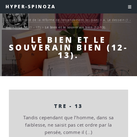
HYPER-SPINOZA
Accueil
>
Traité de la réforme de l’entendement (et plan)
>
A. Le dessein (1 -
48)
>
I. La Fin (1 - 17)
>
Le bien et le souverain bien (12-13).
LE BIEN ET LE
SOUVERAIN BIEN (12-
13).
TRE - 13
Tandis cependant que l’homme, dans sa
faiblesse, ne saisit pas cet ordre par la
pensée, comme il (…)