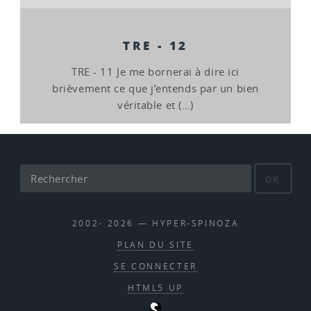
TRE - 12
TRE - 11 Je me bornerai à dire ici
brièvement ce que j’entends par un bien
véritable et (…)
OK
2002- 2026 — HYPER-SPINOZA
PLAN DU SITE
SE CONNECTER
HTML5 UP