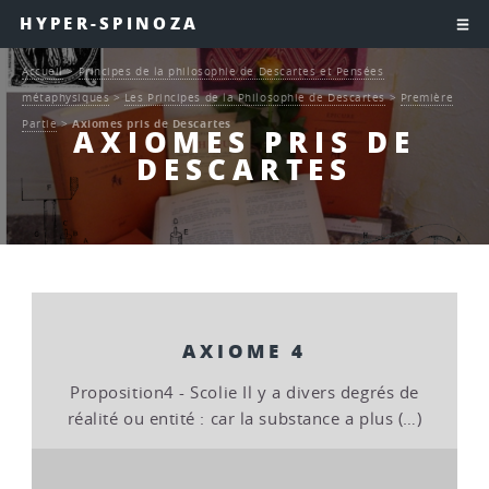
HYPER-SPINOZA
Accueil
>
Principes de la philosophie de Descartes et Pensées
métaphysiques
>
Les Principes de la Philosophie de Descartes
>
Première
Partie
>
Axiomes pris de Descartes
AXIOMES PRIS DE
DESCARTES
AXIOME 4
Proposition4 - Scolie Il y a divers degrés de
réalité ou entité : car la substance a plus (…)