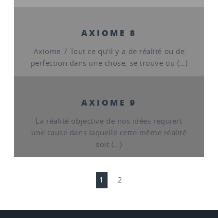
AXIOME 8
Axiome 7 Tout ce qu’il y a de réalité ou de
perfection dans une chose, se trouve ou (…)
AXIOME 9
La réalité objective de nos idées requiert
une cause dans laquelle cette même réalité
soit (…)
1
2