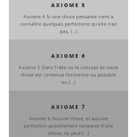
AXIOME 5
Axiome 4 Si une chose pensante vient à
connaître quelques perfections qu’elle n’ait
pas, (…)
AXIOME 6
Axiome 5 Dans l’idée ou le concept de toute
chose est contenue l’existence ou possible
ou (…)
AXIOME 7
Axiome 6 Aucune chose, et aucune
perfection actuellement existante d’une
chose, ne peut (…)