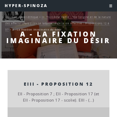
HYPER-SPINOZA
Accueil
>
Hyper-Ethique
>
III. Troisième Partie : "De l’origine et de la nature
des affects" (Pars (…)
>
Le labyrinthe de la vie affective : Propositions 12 à
57
>
a - La fixation imaginaire du désir
A - LA FIXATION
IMAGINAIRE DU DÉSIR
EIII - PROPOSITION 12
EII - Proposition 7 ; EII - Proposition 17 (et
EII - Proposition 17 - scolie). EIII - (…)