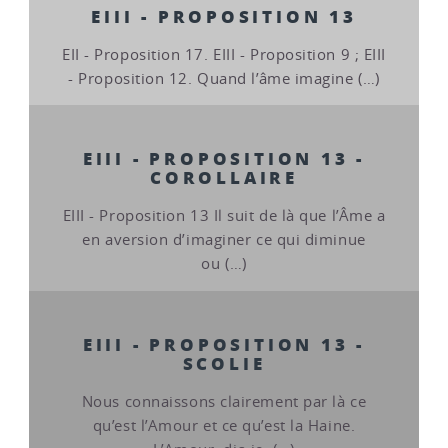
EIII - PROPOSITION 13
EII - Proposition 17. EIII - Proposition 9 ; EIII
- Proposition 12. Quand l’âme imagine (…)
EIII - PROPOSITION 13 -
COROLLAIRE
EIII - Proposition 13 Il suit de là que l’Âme a
en aversion d’imaginer ce qui diminue
ou (…)
EIII - PROPOSITION 13 -
SCOLIE
Nous connaissons clairement par là ce
qu’est l’Amour et ce qu’est la Haine.