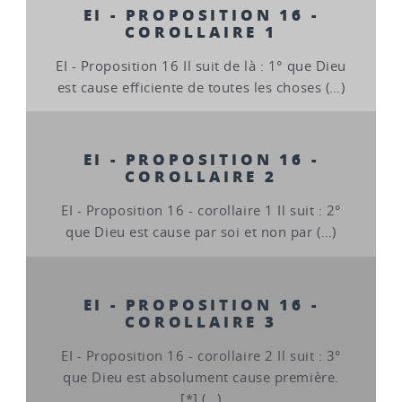
EI - PROPOSITION 16 -
COROLLAIRE 1
EI - Proposition 16 Il suit de là : 1° que Dieu
est cause efficiente de toutes les choses (…)
EI - PROPOSITION 16 -
COROLLAIRE 2
EI - Proposition 16 - corollaire 1 Il suit : 2°
que Dieu est cause par soi et non par (…)
EI - PROPOSITION 16 -
COROLLAIRE 3
EI - Proposition 16 - corollaire 2 Il suit : 3°
que Dieu est absolument cause première.
[*] (…)