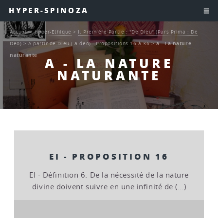
HYPER-SPINOZA
Accueil
>
Hyper-Ethique
>
I. Première Partie : "De Dieu" (Pars Prima : De
Deo)
>
A partir de Dieu ( a deo) : Propositions 16 à 36
>
a - La nature
naturante
A - LA NATURE
NATURANTE
EI - PROPOSITION 16
EI - Définition 6. De la nécessité de la nature
divine doivent suivre en une infinité de (…)