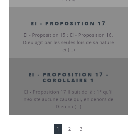
EI - PROPOSITION 17
EI - Proposition 15 ; EI - Proposition 16.
Dieu agit par les seules lois de sa nature
et (…)
EI - PROPOSITION 17 -
COROLLAIRE 1
EI - Proposition 17 Il suit de là : 1° qu’il
n’existe aucune cause qui, en dehors de
Dieu ou (…)
1
2
3