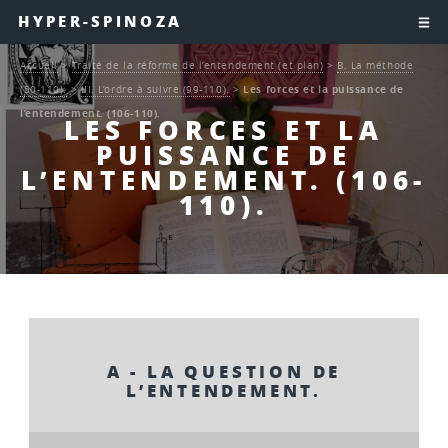
HYPER-SPINOZA
Accueil
>
Traité de la réforme de l’entendement (et plan)
>
B. La méthode
(50-110).
>
III. L’ordre à suivre (99-110).
>
Les forces et la puissance de
l’entendement. (106-110).
LES FORCES ET LA
PUISSANCE DE
L’ENTENDEMENT. (106-
110).
A - LA QUESTION DE
L’ENTENDEMENT.