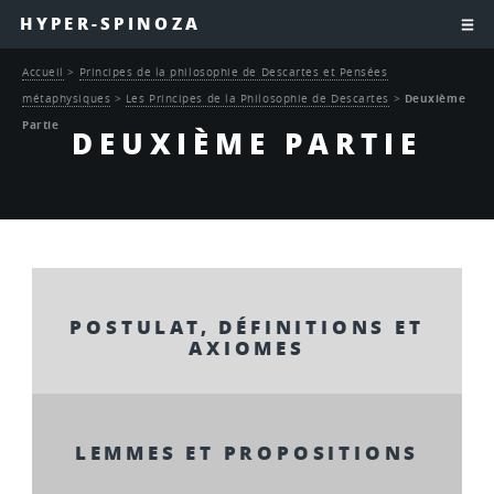
HYPER-SPINOZA
Accueil
>
Principes de la philosophie de Descartes et Pensées
métaphysiques
>
Les Principes de la Philosophie de Descartes
>
Deuxième
Partie
DEUXIÈME PARTIE
POSTULAT, DÉFINITIONS ET
AXIOMES
LEMMES ET PROPOSITIONS